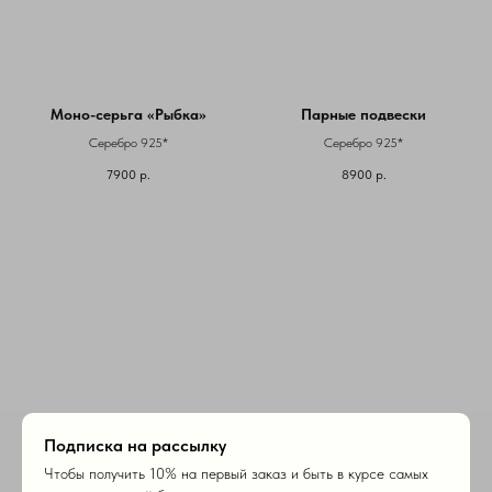
Моно-серьга «Рыбка»
Парные подвески
Серебро 925*
Серебро 925*
7900
р.
8900
р.
Подписка на рассылку
Парные подвески
Парные подвески
Чтобы получить 10% на первый заказ и быть в курсе самых
Серебро 925*
Серебро 925*