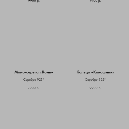
9900
р.
7900
р.
Моно-серьга «Конь»
Кольцо «Кокошник»
Серебро 925*
Серебро 925*
7900
р.
9900
р.