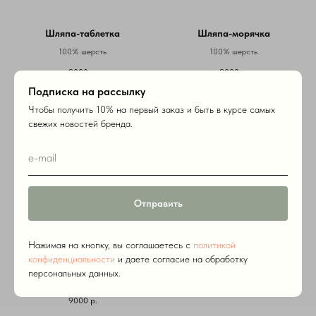
Шляпа-таблетка
Шляпа-морячка
100% шерсть
100% шерсть
9000
р.
9000
р.
Подписка на рассылку
Чтобы получить 10% на первый заказ и быть в курсе самых
свежих новостей бренда.
Отправить
Нажимая на кнопку, вы соглашаетесь c
политикой
конфиденциальности
и даете согласие на обработку
Шляпа-морячка
персональных данных.
100% шерсть
9000
р.